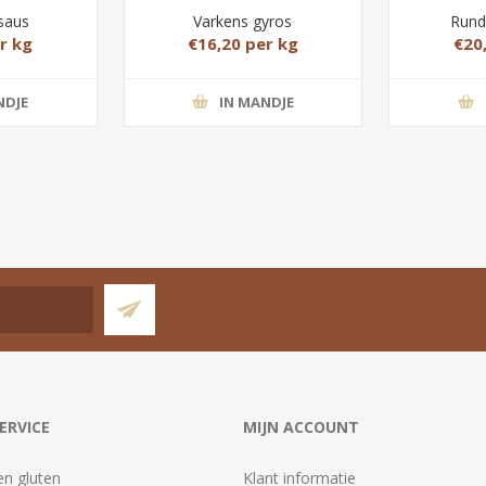
saus
Varkens gyros
Rund
r kg
€16,20 per kg
€20
NDJE
IN MANDJE
ERVICE
MIJN ACCOUNT
en gluten
Klant informatie